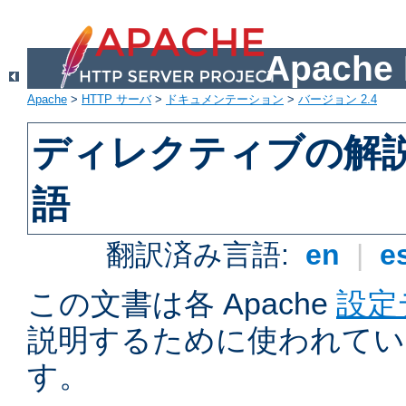
Apach
Apache
>
HTTP サーバ
>
ドキュメンテーション
>
バージョン 2.4
ディレクティブの解
語
翻訳済み言語:
en
|
e
この文書は各 Apache
設定
説明するために使われてい
す。